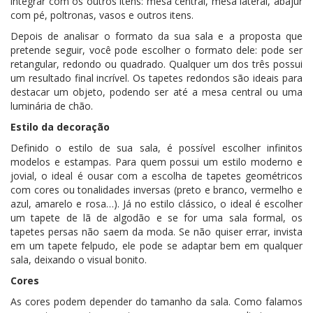
integrar com os outros itens: mesa central, mesa lateral, abajur
com pé, poltronas, vasos e outros itens.
Depois de analisar o formato da sua sala e a proposta que
pretende seguir, você pode escolher o formato dele: pode ser
retangular, redondo ou quadrado. Qualquer um dos três possui
um resultado final incrível. Os tapetes redondos são ideais para
destacar um objeto, podendo ser até a mesa central ou uma
luminária de chão.
Estilo da decoração
Definido o estilo de sua sala, é possível escolher infinitos
modelos e estampas. Para quem possui um estilo moderno e
jovial, o ideal é ousar com a escolha de tapetes geométricos
com cores ou tonalidades inversas (preto e branco, vermelho e
azul, amarelo e rosa…). Já no estilo clássico, o ideal é escolher
um tapete de lã de algodão e se for uma sala formal, os
tapetes persas não saem da moda. Se não quiser errar, invista
em um tapete felpudo, ele pode se adaptar bem em qualquer
sala, deixando o visual bonito.
Cores
As cores podem depender do tamanho da sala. Como falamos