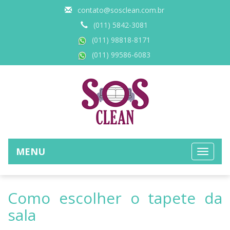
contato@sosclean.com.br
(011) 5842-3081
(011) 98818-8171
(011) 99586-6083
MENU
Como escolher o tapete da
sala