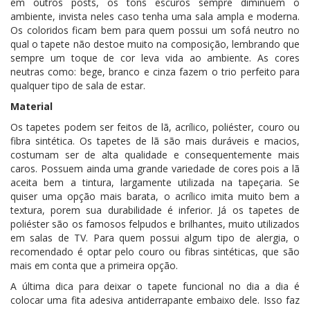
em outros posts, os tons escuros sempre diminuem o
ambiente, invista neles caso tenha uma sala ampla e moderna.
Os coloridos ficam bem para quem possui um sofá neutro no
qual o tapete não destoe muito na composição, lembrando que
sempre um toque de cor leva vida ao ambiente. As cores
neutras como: bege, branco e cinza fazem o trio perfeito para
qualquer tipo de sala de estar.
Material
Os tapetes podem ser feitos de lã, acrílico, poliéster, couro ou
fibra sintética. Os tapetes de lã são mais duráveis e macios,
costumam ser de alta qualidade e consequentemente mais
caros. Possuem ainda uma grande variedade de cores pois a lã
aceita bem a tintura, largamente utilizada na tapeçaria. Se
quiser uma opção mais barata, o acrílico imita muito bem a
textura, porem sua durabilidade é inferior. Já os tapetes de
poliéster são os famosos felpudos e brilhantes, muito utilizados
em salas de TV. Para quem possui algum tipo de alergia, o
recomendado é optar pelo couro ou fibras sintéticas, que são
mais em conta que a primeira opção.
A última dica para deixar o tapete funcional no dia a dia é
colocar uma fita adesiva antiderrapante embaixo dele. Isso faz