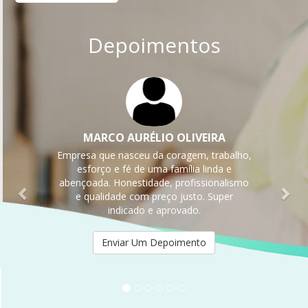
Depoimentos
Previous
Nex
RA
ALZIRA SANTOS
rabalho,
Seriedade e qualidade na prestação do
da e
serviço. Conheço os proprietérios, tudo
onalismo
com
uper
muito cuidado e perfeição.
Enviar Um Depoimento