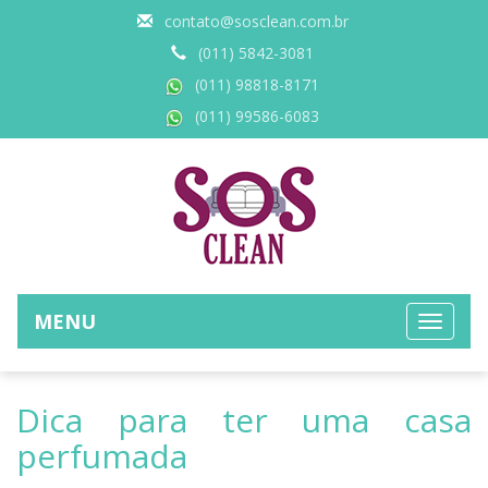
contato@sosclean.com.br
(011) 5842-3081
(011) 98818-8171
(011) 99586-6083
MENU
Dica para ter uma casa
perfumada